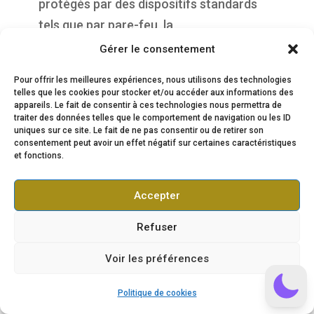
protégés par des dispositifs standards
tels que par pare-feu, la
pseudonymisation, l’encryption et mot de
Gérer le consentement
passe.
Pour offrir les meilleures expériences, nous utilisons des technologies
telles que les cookies pour stocker et/ou accéder aux informations des
Lors du traitement des Données
appareils. Le fait de consentir à ces technologies nous permettra de
traiter des données telles que le comportement de navigation ou les ID
Personnelles,
uniques sur ce site. Le fait de ne pas consentir ou de retirer son
https://propulsepark.fr
prend toutes les
consentement peut avoir un effet négatif sur certaines caractéristiques
et fonctions.
mesures raisonnables visant à les
protéger contre toute perte, utilisation
Accepter
détournée, accès non autorisé,
divulgation, altération ou destruction.
Refuser
9. Liens hypertextes « cookies »
Voir les préférences
et balises (“tags”) internet
Le site
https://propulsepark.fr
contient
Politique de cookies
un certain nombre de liens hypertextes