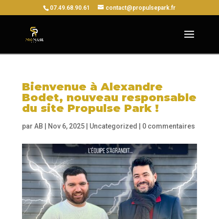
07.49.68.90.61
contact@propulsepark.fr
Bienvenue à Alexandre
Bodet, nouveau responsable
du site Propulse Park !
par
AB
|
Nov 6, 2025
|
Uncategorized
|
0 commentaires