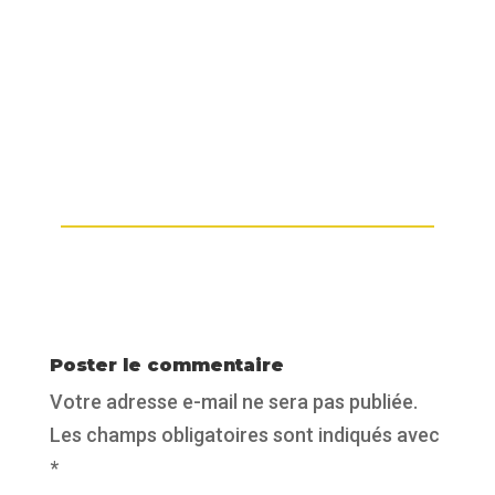
Passe nous voir et équipe-toi comme
un pro !
#Padel
#ShopPadel
#Nouveau
#PadelLife
#Equipementsport
Poster le commentaire
Votre adresse e-mail ne sera pas publiée.
Les champs obligatoires sont indiqués avec
*