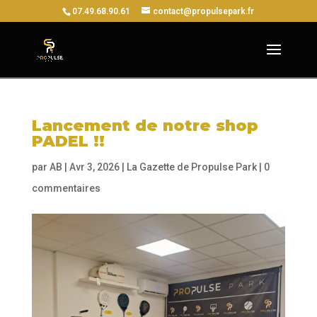
07.49.68.90.61
contact@propulsepark.fr
Lancement de notre shop
PADEL !!
par
AB
|
Avr 3, 2026
|
La Gazette de Propulse Park
|
0
commentaires