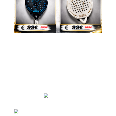
Bonne nouvelle ! Notre shop est
officiellement ouvert dans le
complexe : Raquettes, Sacs, Balles,
Chaussettes Grips &
surgrips.
..
Tout ce qu’il te faut pour performer
sur le terrain
Achat directement sur place